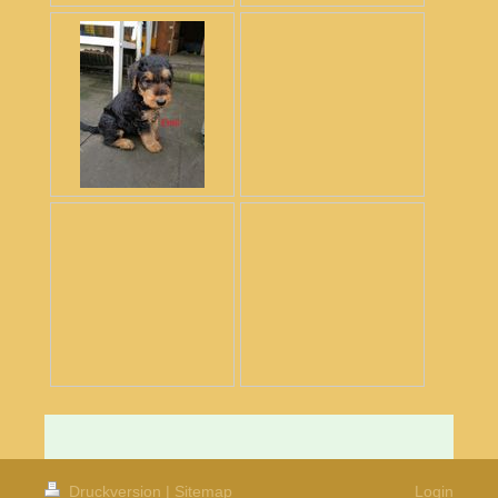
Druckversion
|
Sitemap
Login